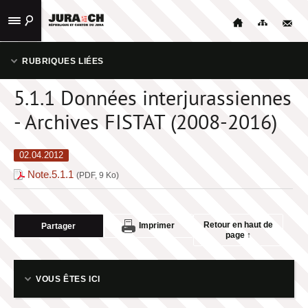
ACCUEIL
RUBRIQUES LIÉES
STATISTIQUES
5.1.1 Données interjurassiennes
ACCUEIL
PUBLICATIONS
- Archives FISTAT (2008-2016)
HOME
LIENS
UTILES
02.04.2012
HOME
Note.5.1.1
(PDF, 9 Ko)
CONTACT
STATISTIQUES
NAVIGATION
Retour en haut de
Imprimer
Partager
page ↑
PUBLICATIONS
VOUS ÊTES ICI
LIENS UTILES