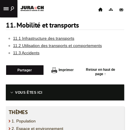
11. Mobilité et transports
ACCUEIL
STATISTIQUES
11.1 Infrastructure des transports
11.2 Utilisation des transports et comportements
PUBLICATIONS
11.3 Accidents
LIENS
UTILES
Retour en haut de
Imprimer
Partager
page ↑
CONTACT
NAVIGATION
VOUS ÊTES ICI
THÈMES
1. Population
2. Espace et environnement