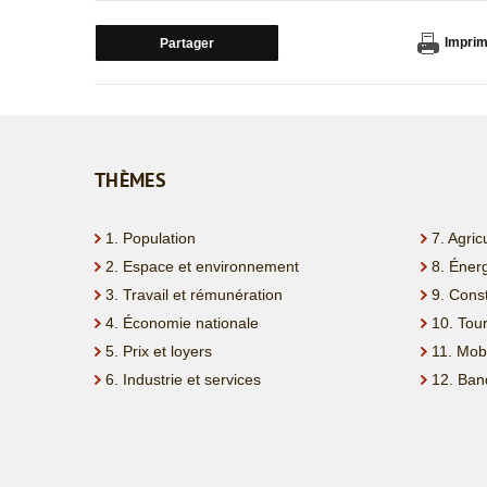
Imprim
Partager
THÈMES
1. Population
7. Agric
2. Espace et environnement
8. Éner
3. Travail et rémunération
9. Cons
4. Économie nationale
10. Tou
5. Prix et loyers
11. Mobi
6. Industrie et services
12. Ban