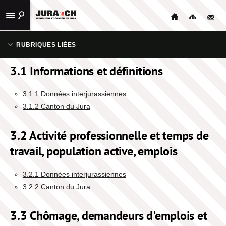
ACCUEIL
RUBRIQUES LIÉES
STATISTIQUES
3.1 Informations et définitions
1. POPULATION
PUBLICATIONS
3.1.1 Données interjurassiennes
2. ESPACE ET ENVIRONNEMENT
LIENS
3.1.2 Canton du Jura
UTILES
3. TRAVAIL ET RÉMUNÉRATION
3.2 Activité professionnelle et temps de
CONTACT
travail, population active, emplois
3.1 Informations et définitions
NAVIGATION
3.2.1 Données interjurassiennes
3.2 Activité professionnelle et temps de travail, population active,
3.2.2 Canton du Jura
emplois
3.3 Chômage, demandeurs d'emplois et
3.3 Chômage, demandeurs d'emplois et places vacantes