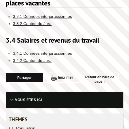
places vacantes
3.4 Salaires et revenus du travail
3.3.1 Données interjurassiennes
3.3.2 Canton du Jura
4. ECONOMIE NATIONALE
3.4 Salaires et revenus du travail
5. PRIX
3.4.1 Données interjurassiennes
6. INDUSTRIE ET SERVICES
3.4.2 Canton du Jura
7. AGRICULTURE ET SYLVICULTURE
Retour en haut de
Imprimer
Partager
page ↑
8. ENERGIE
VOUS ÊTES ICI
9. CONSTRUCTION ET LOGEMENT
THÈMES
10. TOURISME
1. Population