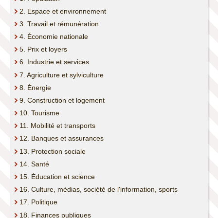
2. Espace et environnement
11. MOBILITÉ ET TRANSPORTS
3. Travail et rémunération
4. Économie nationale
12. MONNAIE, BANQUES ET ASSURANCES
5. Prix et loyers
6. Industrie et services
13. PROTECTION SOCIALE
7. Agriculture et sylviculture
8. Énergie
14. SANTÉ
9. Construction et logement
10. Tourisme
15. EDUCATION ET SCIENCE
11. Mobilité et transports
12. Banques et assurances
16. CULTURE, MÉDIAS, SOCIÉTÉ DE L'INFORMATION, SPORTS
13. Protection sociale
14. Santé
17. POLITIQUE
15. Éducation et science
16. Culture, médias, société de l'information, sports
18. FINANCES PUBLIQUES
17. Politique
18. Finances publiques