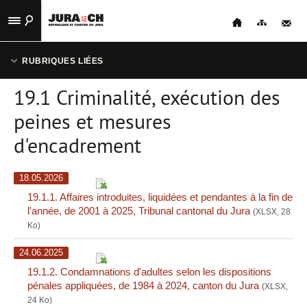
ACCUEIL
RUBRIQUES LIÉES
STATISTIQUES
19.1 Criminalité, exécution des
19.1 CRIMINALITÉ, EXÉCUTION DES PEINES ET MESURES
PUBLICATIONS
D'ENCADREMENT
peines et mesures
d'encadrement
LIENS
19.2 POURSUITES ET FAILLITES
UTILES
18.05.2026
CONTACT
19.1.1. Affaires introduites, liquidées et pendantes à la fin de
l'année, de 2001 à 2025, Tribunal cantonal du Jura
(XLSX, 28
NAVIGATION
Ko)
24.06.2025
19.1.2. Condamnations d'adultes selon les dispositions
pénales appliquées, de 1984 à 2024, canton du Jura
(XLSX,
24 Ko)