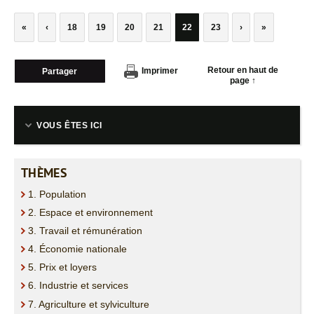
«
‹
18
19
20
21
22
23
›
»
Retour en haut de
Imprimer
Partager
page ↑
VOUS ÊTES ICI
THÈMES
1. Population
2. Espace et environnement
3. Travail et rémunération
4. Économie nationale
5. Prix et loyers
6. Industrie et services
7. Agriculture et sylviculture