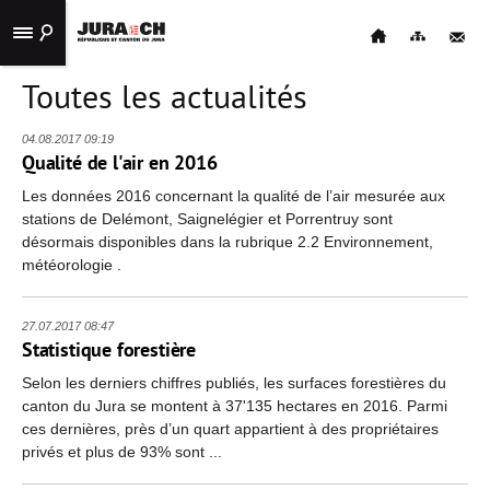
Toutes les actualités
ACCUEIL
STATISTIQUES
04.08.2017 09:19
Qualité de l'air en 2016
PUBLICATIONS
Les données 2016 concernant la qualité de l’air mesurée aux
stations de Delémont, Saignelégier et Porrentruy sont
LIENS
désormais disponibles dans la rubrique 2.2 Environnement,
UTILES
météorologie .
CONTACT
27.07.2017 08:47
NAVIGATION
Statistique forestière
Selon les derniers chiffres publiés, les surfaces forestières du
canton du Jura se montent à 37'135 hectares en 2016. Parmi
ces dernières, près d’un quart appartient à des propriétaires
privés et plus de 93% sont ...