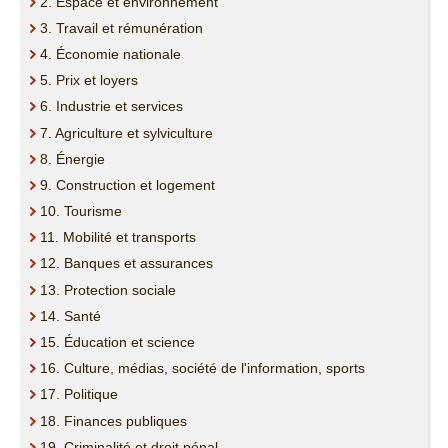
2. Espace et environnement
7. AGRICULTURE ET SYLVICULTURE
3. Travail et rémunération
4. Économie nationale
8. ÉNERGIE
5. Prix et loyers
6. Industrie et services
9. CONSTRUCTION ET LOGEMENT
7. Agriculture et sylviculture
8. Énergie
10. TOURISME
9. Construction et logement
10. Tourisme
11. MOBILITÉ ET TRANSPORTS
11. Mobilité et transports
12. Banques et assurances
13. Protection sociale
12. BANQUES ET ASSURANCES
14. Santé
15. Éducation et science
13. PROTECTION SOCIALE ET PAUVRETÉ
16. Culture, médias, société de l'information, sports
17. Politique
14. SANTÉ
18. Finances publiques
19. Criminalité et droit pénal