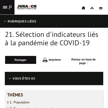
ACCUEIL
RUBRIQUES LIÉES
STATISTIQUES
21. Sélection d'indicateurs liés
1. POPULATION
PUBLICATIONS
à la pandémie de COVID-19
2. ESPACE ET ENVIRONNEMENT
LIENS
UTILES
Retour en haut de
Imprimer
Partager
3. TRAVAIL ET RÉMUNÉRATION
page ↑
CONTACT
4. ÉCONOMIE NATIONALE
NAVIGATION
VOUS ÊTES ICI
5. PRIX ET LOYERS
THÈMES
6. INDUSTRIE ET SERVICES
1. Population