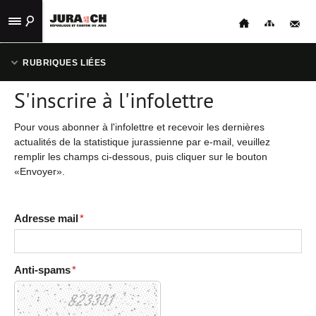
ACCUEIL
RUBRIQUES LIÉES
STATISTIQUES
S'inscrire à l'infolettre
ACCUEIL
PUBLICATIONS
Pour vous abonner à l'infolettre et recevoir les dernières
HOME
actualités de la statistique jurassienne par e-mail, veuillez
LIENS
remplir les champs ci-dessous, puis cliquer sur le bouton
UTILES
«Envoyer».
HOME
CONTACT
STATISTIQUES
Adresse mail
*
NAVIGATION
PUBLICATIONS
Anti-spams
*
LIENS UTILES