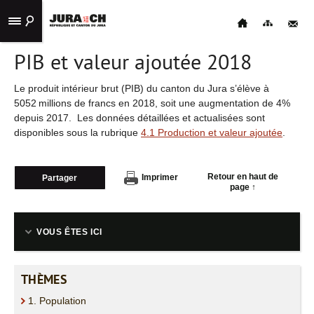
PIB et valeur ajoutée 2018
ACCUEIL
STATISTIQUES
Le produit intérieur brut (PIB) du canton du Jura s’élève à
5052 millions de francs en 2018, soit une augmentation de 4%
PUBLICATIONS
depuis 2017. Les données détaillées et actualisées sont
disponibles sous la rubrique
4.1 Production et valeur ajoutée
.
LIENS
UTILES
Retour en haut de
Imprimer
Partager
CONTACT
page ↑
NAVIGATION
VOUS ÊTES ICI
THÈMES
1. Population