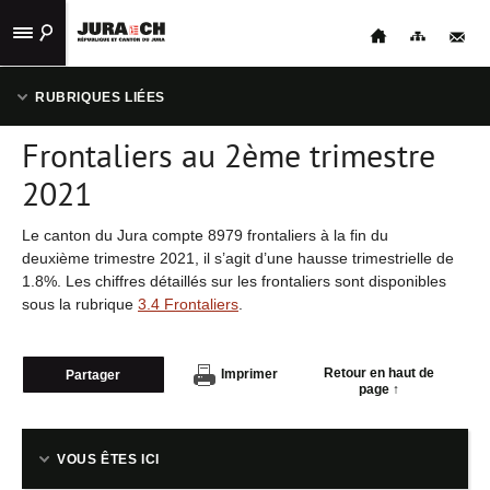
ACCUEIL
RUBRIQUES LIÉES
STATISTIQUES
Frontaliers au 2ème trimestre
16.2.1 DONNÉES INTERJURASSIENNES
PUBLICATIONS
2021
16.2.2 CANTON DU JURA
LIENS
Le canton du Jura compte 8979 frontaliers à la fin du
UTILES
deuxième trimestre 2021, il s’agit d’une hausse trimestrielle de
1.8%. Les chiffres détaillés sur les frontaliers sont disponibles
CONTACT
sous la rubrique
3.4 Frontaliers
.
NAVIGATION
Retour en haut de
Imprimer
Partager
page ↑
VOUS ÊTES ICI